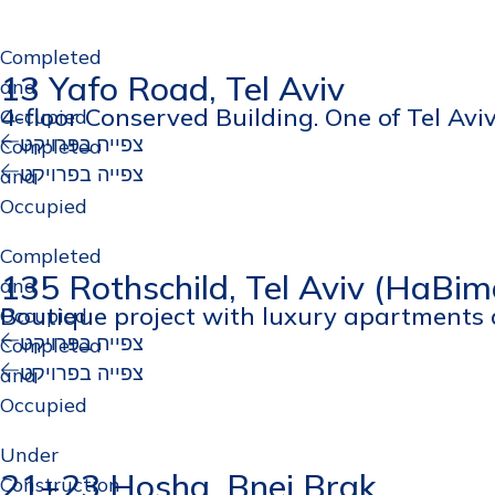
Completed
13 Yafo Road, Tel Aviv
and
4-floor Conserved Building. One of Tel Aviv
Occupied
צפייה בפרויקט
Completed
צפייה בפרויקט
and
Occupied
Completed
135 Rothschild, Tel Aviv (HaBim
and
Boutique project with luxury apartments 
Occupied
צפייה בפרויקט
Completed
צפייה בפרויקט
and
Occupied
Under
21+23 Hosha, Bnei Brak
Construction